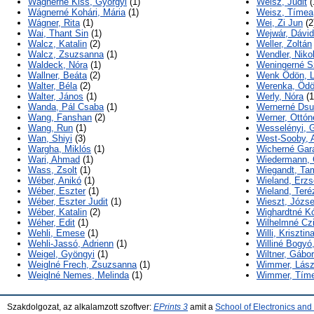
Wagnerné Kiss, Györgyi
(1)
Weisz, Judit
(
Wágnerné Kohári, Mária
(1)
Weisz, Tímea
Wágner, Rita
(1)
Wei, Zi Jun
(2
Wai, Thant Sin
(1)
Wejwár, Dávid
Walcz, Katalin
(2)
Weller, Zoltán
Walcz, Zsuzsanna
(1)
Wendler, Nikol
Waldeck, Nóra
(1)
Weningerné S
Wallner, Beáta
(2)
Wenk Ödön, L
Walter, Béla
(2)
Werenka, Öd
Walter, János
(1)
Werly, Nóra
(1
Wanda, Pál Csaba
(1)
Wernerné Dsup
Wang, Fanshan
(2)
Werner, Ottón
Wang, Run
(1)
Wesselényi, 
Wan, Shiyi
(3)
West-Sooby, 
Wargha, Miklós
(1)
Wicherné Gara
Wari, Ahmad
(1)
Wiedermann, 
Wass, Zsolt
(1)
Wiegandt, Ta
Wéber, Anikó
(1)
Wieland, Erzs
Wéber, Eszter
(1)
Wieland, Teré
Wéber, Eszter Judit
(1)
Wieszt, Józse
Wéber, Katalin
(2)
Wighardtné K
Wéher, Edit
(1)
Wilhelmné Cz
Wehli, Emese
(1)
Willi, Krisztin
Wehli-Jassó, Adrienn
(1)
Williné Bogyó
Weigel, Gyöngyi
(1)
Wiltner, Gábor
Weiglné Frech, Zsuzsanna
(1)
Wimmer, Lász
Weiglné Nemes, Melinda
(1)
Wimmer, Tím
Szakdolgozat, az alkalamzott szoftver:
EPrints 3
amit a
School of Electronics an