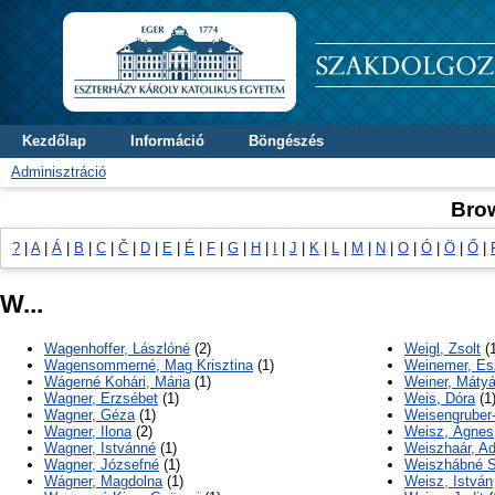
Kezdőlap
Információ
Böngészés
Adminisztráció
Bro
?
|
A
|
Á
|
B
|
C
|
Č
|
D
|
E
|
É
|
F
|
G
|
H
|
I
|
J
|
K
|
L
|
M
|
N
|
O
|
Ó
|
Ö
|
Ő
|
W...
Wagenhoffer, Lászlóné
(2)
Weigl, Zsolt
(1
Wagensommerné, Mag Krisztina
(1)
Weinemer, Es
Wágerné Kohári, Mária
(1)
Weiner, Máty
Wagner, Erzsébet
(1)
Weis, Dóra
(1
Wagner, Géza
(1)
Weisengruber-
Wagner, Ilona
(2)
Weisz, Ágnes
Wagner, Istvánné
(1)
Weiszhaár, Ad
Wagner, Józsefné
(1)
Weiszhábné S
Wágner, Magdolna
(1)
Weisz, István